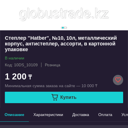
Степлер "Hatber", №10, 10л, металлический
корпус, антистеплер, ассорти, в картонной
упаковке
В наличии
Код: 10DS_10109
Розница
1 200
₸
Минимальная сумма заказа на сайте — 10 000 ₸
Купить
Описание
Характеристики
Доставка
Оплата
Усл