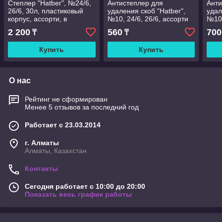
Степлер "Hatber", №24/6,
Антистеплер для
Анти
26/6, 30л, пластиковый
удаления скоб "Hatber",
удал
корпус, ассорти, в
№10, 24/6, 26/6, ассорти
№10,
картонной упаковке
неон, в картонной
ассо
2 200
560
700
₸
₸
упаковке
карт
Купить
Купить
О нас
Рейтинг не сформирован
Менее 5 отзывов за последний год
Работает с 23.03.2014
г. Алматы
Алматы, Казахстан
Контакты
Сегодня работает с 10:00 до 20:00
Показать весь график работы