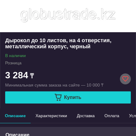
Дырокол до 10 листов, на 4 отверстия,
металлический корпус, черный
В наличии
Розница
3 284
₸
Минимальная сумма заказа на сайте — 10 000 ₸
Купить
Описание
Характеристики
Доставка
Оплата
Усл
Описание