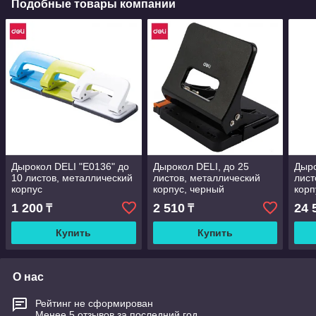
Подобные товары компании
Дырокол DELI "E0136" до
Дырокол DELI, до 25
Дыро
10 листов, металлический
листов, металлический
лист
корпус
корпус, черный
корп
1 200
2 510
24 
₸
₸
Купить
Купить
О нас
Рейтинг не сформирован
Менее 5 отзывов за последний год