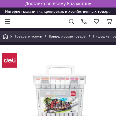
Доставка по всему Казахстану
Интернет магазин канцелярских и хозяйственных товаров
Товары и услуги
Канцелярские товары
Пишущие пре