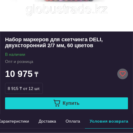
Набор маркеров для скетчинга DELI,
двухсторонний 2/7 мм, 60 цветов
В наличии
Опт и розница
10 975
₸
8 915 ₸
от 12 шт.
Купить
Характеристики
Доставка
Оплата
Условия возврата