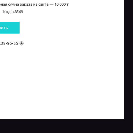
ная сумма заказа на сайте — 10 000 ₸
и
Код:
48569
пить
 238-96-55