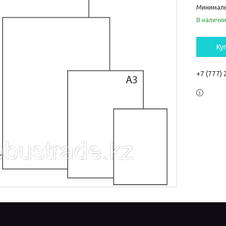
Минималь
В наличи
Ку
+7 (777)