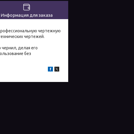
Информация для заказа
й профессиональную чертежную
технических чертежей.
 чернил, делая его
пользование без