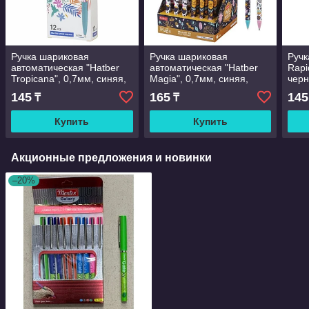
Ручка шариковая
Ручка шариковая
Ручк
автоматическая "Hatber
автоматическая "Hatber
Rapi
Tropicana", 0,7мм, синяя,
Magia", 0,7мм, синяя,
черн
чернила на масляной
чернила на масляной
осно
145
165
145
₸
₸
основе, цветной корпус с
основе, цветной корпус
рис
ассорт
Купить
Купить
Акционные предложения и новинки
–20%