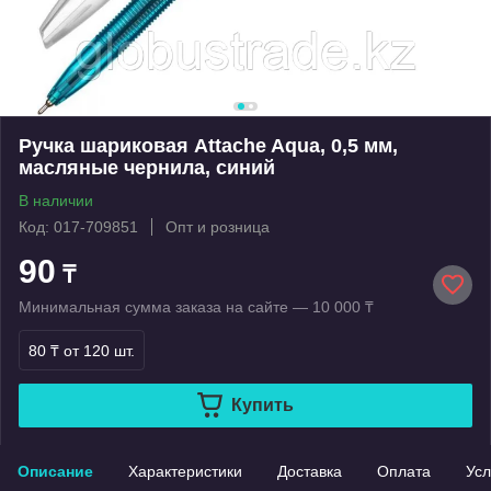
Ручка шариковая Attache Aqua, 0,5 мм,
масляные чернила, синий
В наличии
Код: 017-709851
Опт и розница
90
₸
Минимальная сумма заказа на сайте — 10 000 ₸
80 ₸
от 120 шт.
Купить
Описание
Характеристики
Доставка
Оплата
Усл