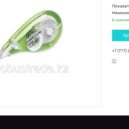
Показа
Минималь
В наличи
Ку
+7 (777)