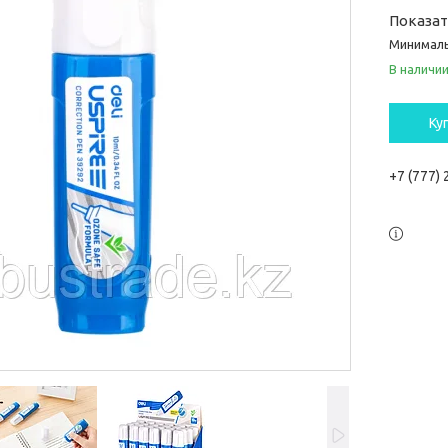
Показа
Минималь
В наличи
Ку
+7 (777)