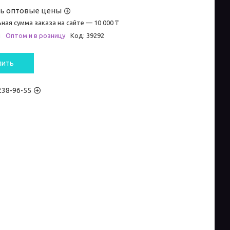
ть оптовые цены
ная сумма заказа на сайте — 10 000 ₸
и
Оптом и в розницу
Код:
39292
пить
 238-96-55