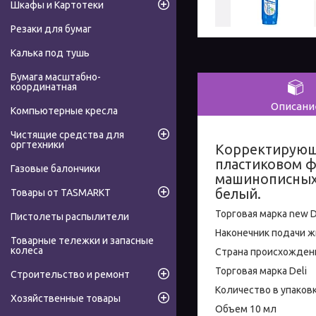
Шкафы и Картотеки
Резаки для бумаг
Калька под тушь
Бумага масштабно-
координатная
Описани
Компьютерные кресла
Чистящие средства для
оргтехники
Корректирующа
пластиковом ф
Газовые балончики
машинописных 
белый.
Товары от TASMARKT
Торговая марка new D
Пистолеты распылители
Наконечник подачи ж
Товарные тележки и запасные
колеса
Страна происхожден
Торговая марка Deli
Строительство и ремонт
Количество в упаковк
Хозяйственные товары
Объем 10 мл