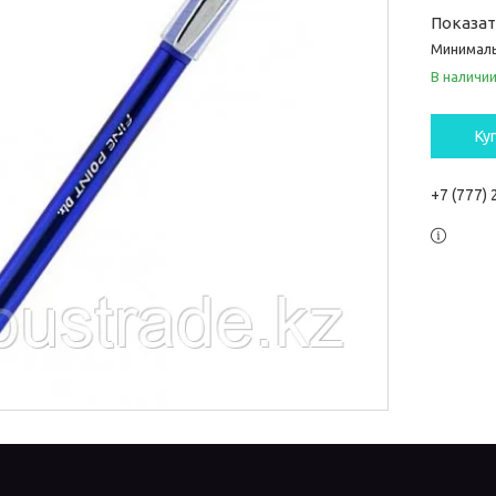
Показа
Минималь
В наличи
Ку
+7 (777)