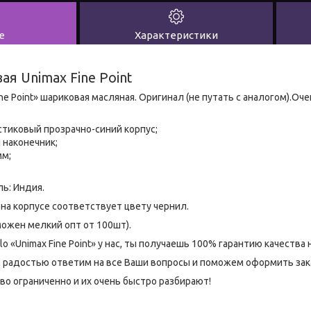
е
Характеристики
я Unimax Fine Point
Fine Point» шариковая масляная. Оригинал (не путать с аналогом).Оч
стиковый прозрачно-синий корпус;
 наконечник;
мм;
ь: Индия.
 на корпусе соответствует цвету чернил.
ожен мелкий опт от 100шт).
o «Unimax Fine Point» у нас, ты получаешь 100% гарантию качества 
 с радостью ответим на все Ваши вопросы и поможем оформить зак
о ограниченно и их очень быстро разбирают!