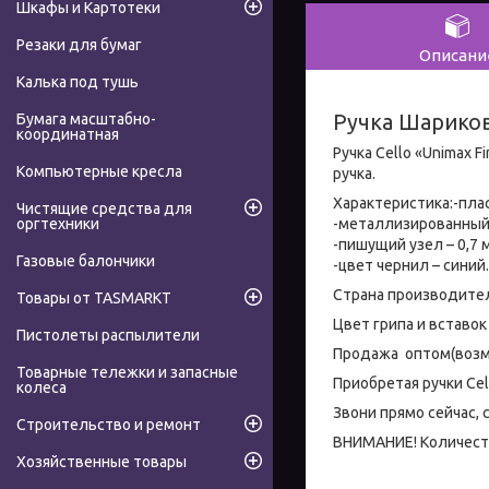
Шкафы и Картотеки
Резаки для бумаг
Описани
Калька под тушь
Ручка Шарикова
Бумага масштабно-
координатная
Ручка Cello «Unimax 
Компьютерные кресла
ручка.
Характеристика:-пла
Чистящие средства для
-металлизированный
оргтехники
-пишущий узел – 0,7 
Газовые балончики
-цвет чернил – синий.
Страна производител
Товары от TASMARKT
Цвет грипа и вставок
Пистолеты распылители
Продажа оптом(возм
Товарные тележки и запасные
Приобретая ручки Cell
колеса
Звони прямо сейчас,
Строительство и ремонт
ВНИМАНИЕ! Количеств
Хозяйственные товары