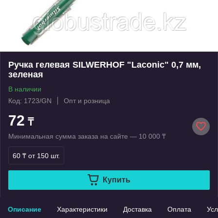
Ручка гелевая SILWERHOF "Laconic" 0,7 мм,
зеленая
В наличии
Код: 1723/GN
Опт и розница
72
₸
Минимальная сумма заказа на сайте — 10 000 ₸
60 ₸
от 150 шт.
Купить
Описание
Характеристики
Доставка
Оплата
Усл