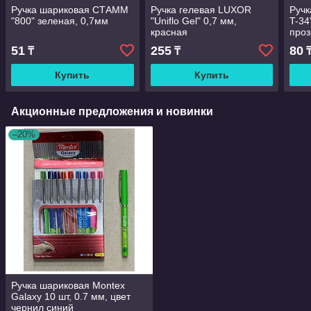
Ручка шариковая СТАММ
Ручка гелевая LUXOR
Ручк
"800" зеленая, 0,7мм
"Uniflo Gel" 0,7 мм,
T-34
красная
проз
51
255
80
₸
₸
Купить
Купить
Акционные предложения и новинки
–20%
Ручка шариковая Montex
Galaxy 10 шт, 0.7 мм, цвет
чернил синий