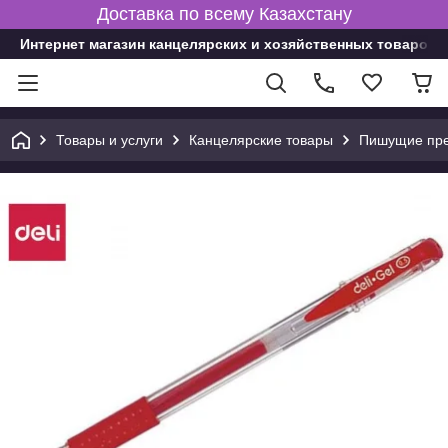
Доставка по всему Казахстану
Интернет магазин канцелярских и хозяйственных товаров
Товары и услуги
Канцелярские товары
Пишущие пре