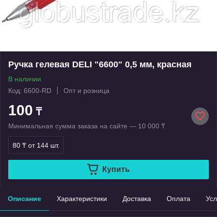
Ручка гелевая DELI "6600" 0,5 мм, красная
В наличии
Код: 6600-RD
Опт и розница
100
₸
Минимальная сумма заказа на сайте — 10 000 ₸
80 ₸
от 144 шт.
Купить
Описание
Характеристики
Доставка
Оплата
Усл