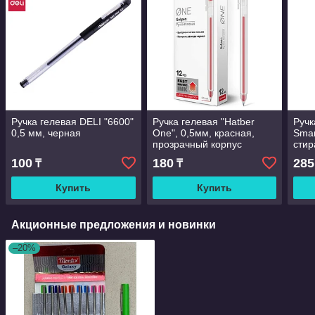
Ручка гелевая DELI "6600"
Ручка гелевая "Hatber
Ручк
0,5 мм, черная
One", 0,5мм, красная,
Smar
прозрачный корпус
сти
100
180
285
₸
₸
Купить
Купить
Акционные предложения и новинки
–20%