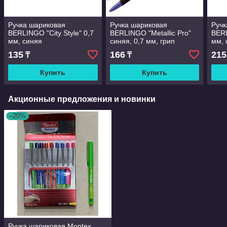
Ручка шариковая
Ручка шариковая
Ручк
BERLINGO "City Style" 0,7
BERLINGO "Metallic Pro"
BERL
мм, синяя
синяя, 0,7 мм, грип
мм, 
135
166
215
₸
₸
Купить
Купить
Акционные предложения и новинки
–20%
Ручка шариковая Montex