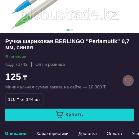
Ручка шариковая BERLINGO "Perlamutik" 0,7
мм, синяя
В наличии
Код: 70742
Опт и розница
125
₸
Минимальная сумма заказа на сайте — 10 000 ₸
110 ₸
от 144 шт.
Купить
Описание
Характеристики
Доставка
Оплата
Усл