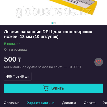
Лезвия запасные DELI для канцелярских
ножей, 18 мм (10 шт/упак)
В наличии
Опт и розница
500
₸
Минимальная сумма заказа на сайте — 10 000 ₸
485 ₸
от 48 шт.
Купить
Описание
Характеристики
Доставка
Оплата
Ус