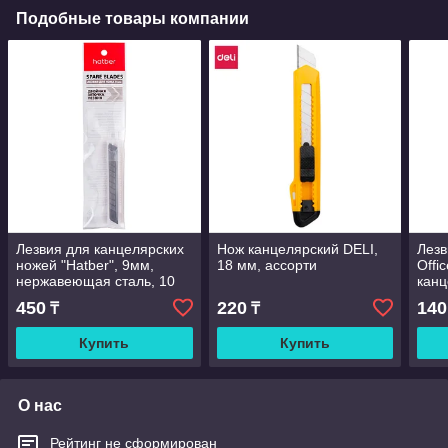
Подобные товары компании
Лезвия для канцелярских
Нож канцелярский DELI,
Лезв
ножей "Hatber", 9мм,
18 мм, ассорти
Offi
нержавеющая сталь, 10
канц
штук в пакете
(10 
450
220
140
₸
₸
Купить
Купить
О нас
Рейтинг не сформирован