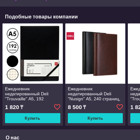
Подобные товары компании
Ежедневник
Ежедневник
Еже
недатированный Deli
недатированный Deli
неда
"Trouvaille" А5, 192
"Nusign" А5, 240 страниц,
"Tro
страницы, мягкая
мягкая обложка, ассорти
стра
1 820
8 500
1 8
₸
₸
обложка, на резинке,
обло
черный
син
Купить
Купить
О нас