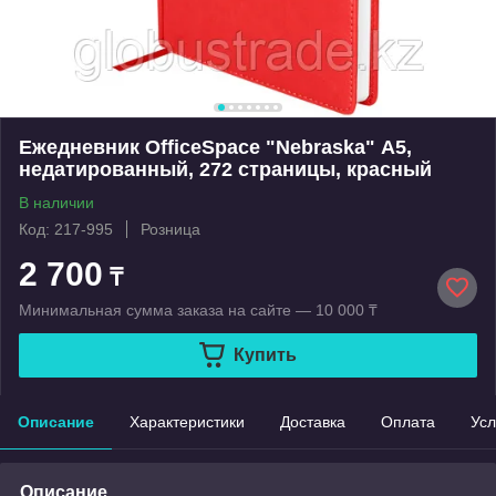
Ежедневник OfficeSpace "Nebraska" А5,
недатированный, 272 страницы, красный
В наличии
Код: 217-995
Розница
2 700
₸
Минимальная сумма заказа на сайте — 10 000 ₸
Купить
Описание
Характеристики
Доставка
Оплата
Усл
Описание