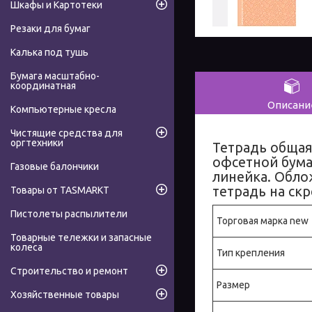
Шкафы и Картотеки
Резаки для бумаг
Калька под тушь
Бумага масштабно-
координатная
Описани
Компьютерные кресла
Чистящие средства для
оргтехники
Тетрадь общая
офсетной бумаг
Газовые балончики
линейка. Обло
тетрадь на скр
Товары от TASMARKT
Пистолеты распылители
Торговая марка new
Товарные тележки и запасные
колеса
Тип крепления
Строительство и ремонт
Размер
Хозяйственные товары