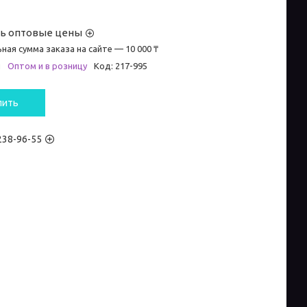
ть оптовые цены
ная сумма заказа на сайте — 10 000 ₸
и
Оптом и в розницу
Код:
217-995
пить
 238-96-55