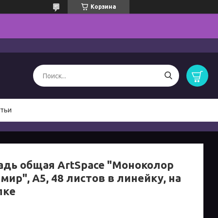
Корзина
тьи
адь общая ArtSpace "Моноколор
мир", А5, 48 листов в линейку, на
пке