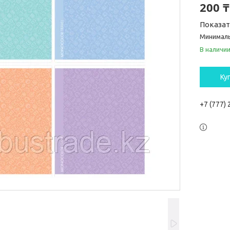
200 ₸
Показа
Минималь
В наличи
Ку
+7 (777)