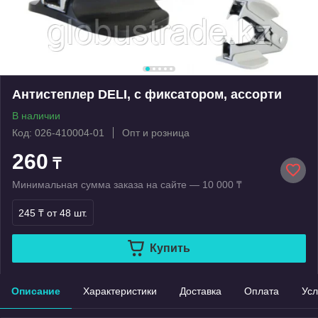
Антистеплер DELI, с фиксатором, ассорти
В наличии
Код: 026-410004-01
Опт и розница
260
₸
Минимальная сумма заказа на сайте — 10 000 ₸
245 ₸
от 48 шт.
Купить
Описание
Характеристики
Доставка
Оплата
Усл