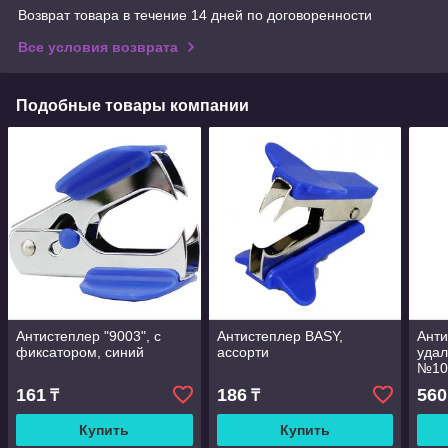
Возврат товара в течение 14 дней по договоренности
Все условия возврата
Подобные товары компании
Антистеплер "9003", с
Антистеплер BASY,
Анти
фиксатором, синий
ассорти
удал
№10,
неон
161
186
560
₸
₸
упак
Купить
Купить