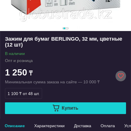
Зажим для бумаг BERLINGO, 32 мм, цветные
(12 шт)
В наличии
Опт и розница
1 250
₸
Минимальная сумма заказа на сайте — 10 000 ₸
1 100 ₸
от 48 шт.
Купить
Описание
Характеристики
Доставка
Оплата
Усл