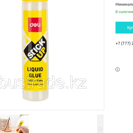
Минималь
В наличи
Ку
+7 (777)