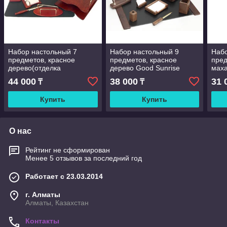
Набор настольный 7
Набор настольный 9
Набо
предметов, красное
предметов, красное
пред
дерево(отделка
дерево Good Sunrise
маха
метал.фурнитурой) Good
44 000
38 000
31 
₸
₸
Sunrise
Купить
Купить
О нас
Рейтинг не сформирован
Менее 5 отзывов за последний год
Работает с 23.03.2014
г. Алматы
Алматы, Казахстан
Контакты