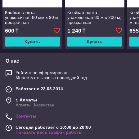
Клейкая лента
Клейкая лента
Клей
упаковочная 80 мм х 90 м,
упаковочная 80 м х 200 м,
упак
прозрачная
прозрачная
м, п
600
1 240
655
₸
₸
Купить
Купить
О нас
Рейтинг не сформирован
Менее 5 отзывов за последний год
Работает с 23.03.2014
г. Алматы
Алматы, Казахстан
Контакты
Сегодня работает с 10:00 до 20:00
Показать весь график работы