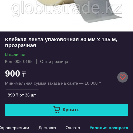
Клейкая лента упаковочная 80 мм х 135 м,
прозрачная
В наличии
Код: 005-0165
Опт и розница
900
₸
Минимальная сумма заказа на сайте — 10 000 ₸
890 ₸
от 36 шт.
Купить
Характеристики
Доставка
Оплата
Условия возврата