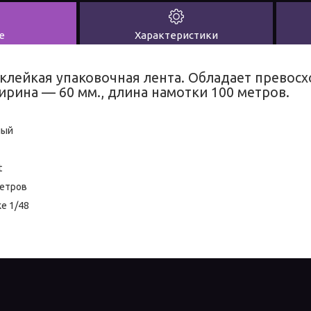
е
Характеристики
клейкая упаковочная лента. Обладает прево
ирина — 60 мм., длина намотки 100 метров.
ный
t
метров
е 1/48