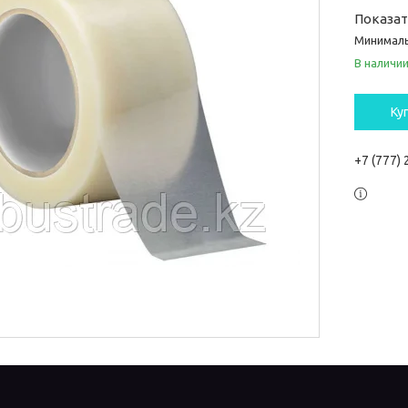
Показа
Минималь
В наличи
Ку
+7 (777)