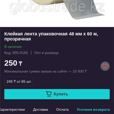
Клейкая лента упаковочная 48 мм х 60 м,
прозрачная
В наличии
Код: 005-0165
Опт и розница
250
₸
Минимальная сумма заказа на сайте — 10 000 ₸
245 ₸
от 65 шт.
Купить
Характеристики
Доставка
Оплата
Условия возврата