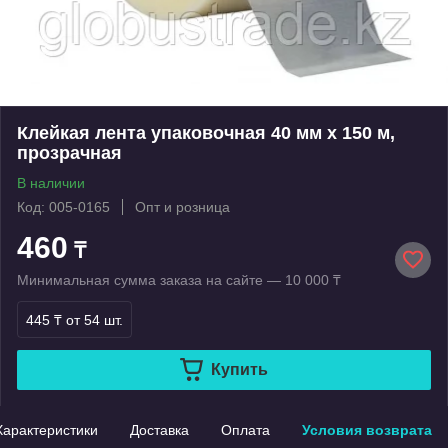
Клейкая лента упаковочная 40 мм х 150 м,
прозрачная
В наличии
Код: 005-0165
Опт и розница
460
₸
Минимальная сумма заказа на сайте — 10 000 ₸
445 ₸
от 54 шт.
Купить
Характеристики
Доставка
Оплата
Условия возврата