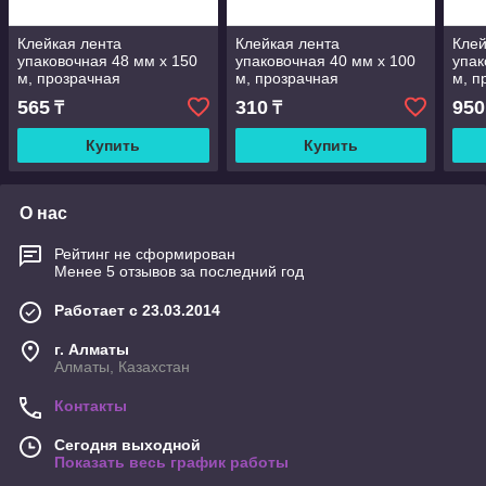
Клейкая лента
Клейкая лента
Клей
упаковочная 48 мм х 150
упаковочная 40 мм х 100
упак
м, прозрачная
м, прозрачная
м, п
565
310
950
₸
₸
Купить
Купить
О нас
Рейтинг не сформирован
Менее 5 отзывов за последний год
Работает с 23.03.2014
г. Алматы
Алматы, Казахстан
Контакты
Сегодня выходной
Показать весь график работы