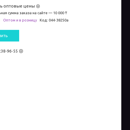
ть оптовые цены
ная сумма заказа на сайте — 10 000 ₸
и
Оптом и в розницу
Код:
044-38250а
пить
 238-96-55