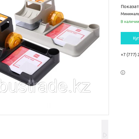
Показа
Минималь
В наличи
Ку
+7 (777)