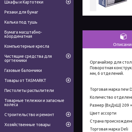
Шкафы и Картотеки
Резаки для бумаг
Калька под тушь
Бумага масштабно-
координатная
Описани
Компьютерные кресла
Чистящие средства для
оргтехники
Органайзер для стол
Поворотная конструкц
Газовые балончики
мм, 6 отделений.
Товары от TASMARKT
Торговая марка new D
Пистолеты распылители
Количество отделен
Товарные тележки и запасные
колеса
Размер (ВхДхШ) 209 ×
Цвет ассорти
Строительство и ремонт
Страна происхожден
Хозяйственные товары
Торговая марка Deli