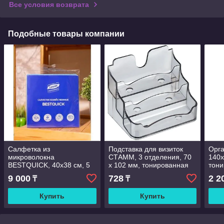
Все условия возврата
Подобные товары компании
Салфетка из
Подставка для визиток
Орга
микроволокна
СТАММ, 3 отделения, 70
140х
BESTQUICK, 40х38 см, 5
х 102 мм, тонированная
тони
шт, 140 гр, Luscan
серая
9 000
728
2 2
₸
₸
Купить
Купить