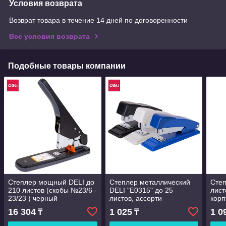
Условия возврата
Возврат товара в течение 14 дней по договоренности
Все условия возврата
Подобные товары компании
Степлер мощный DELI до
Степлер металлический
Степ
210 листов (скобы №23/6 -
DELI "Е0315" до 25
лист
23/23 ) черный
листов, ассорти
корп
16 304
1 025
1 0
₸
₸