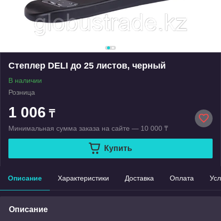
Степлер DELI до 25 листов, черный
В наличии
Розница
1 006
₸
Минимальная сумма заказа на сайте — 10 000 ₸
Купить
Описание
Характеристики
Доставка
Оплата
Усл
Описание