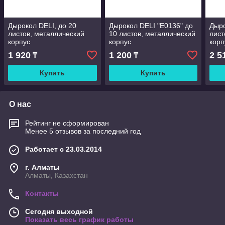
Дырокол DELI, до 20
Дырокол DELI "E0136" до
Дыро
листов, металлический
10 листов, металлический
лист
корпус
корпус
корп
1 920
1 200
2 5
₸
₸
Купить
Купить
О нас
Рейтинг не сформирован
Менее 5 отзывов за последний год
Работает с 23.03.2014
г. Алматы
Алматы, Казахстан
Контакты
Сегодня выходной
Показать весь график работы