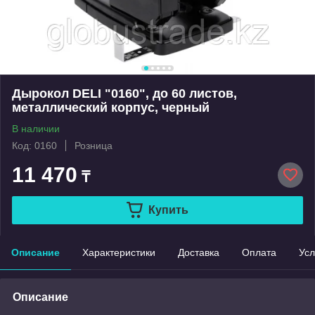
Дырокол DELI "0160", до 60 листов,
металлический корпус, черный
В наличии
Код: 0160
Розница
11 470
₸
Купить
Описание
Характеристики
Доставка
Оплата
Усл
Описание