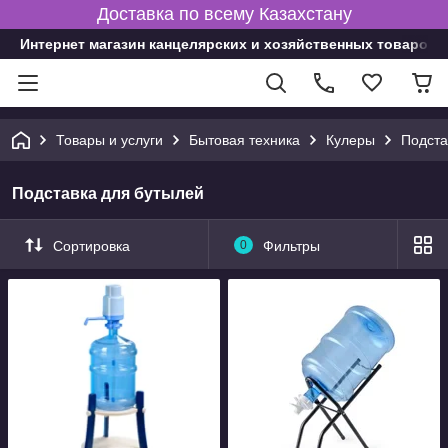
Доставка по всему Казахстану
Интернет магазин канцелярских и хозяйственных товаров
Товары и услуги
Бытовая техника
Кулеры
Подста
Подставка для бутылей
Сортировка
0
Фильтры