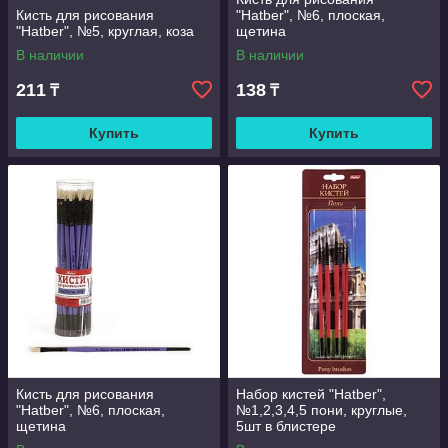
Кисть для рисования
"Hatber", №6, плоская,
"Hatber", №5, круглая, коза
щетина
В наличии
В наличии
211
138
₸
₸
Купить
Купить
Кисть для рисования
Набор кистей "Hatber",
"Hatber", №6, плоская,
№1,2,3,4,5 пони, круглые,
щетина
5шт в блистере