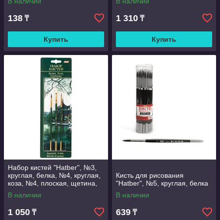
В наличии
В наличии
138
1 310
₸
₸
Купить
Купить
Набор кистей "Hatber", №3,
круглая, белка, №4, круглая,
Кисть для рисования
коза, №4, плоская, щетина,
"Hatber", №5, круглая, белка
3шт в блистере
В наличии
В наличии
1 050
639
₸
₸