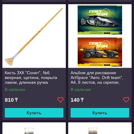
Кисть ЗХК "Сонет", №6
Альбом для рисования
веерная, щетина, покрыта
ArtSpace "Авто. Drift team",
лаком, длинная ручка
А4, 8 листов, на скрепке,
эконом
В наличии
В наличии
810
140
₸
₸
Купить
Купить