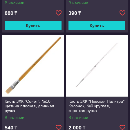
ручка
В наличии
В наличии
880
390
₸
₸
Купить
Купить
Кисть ЗХК "Сонет", №10
Кисть ЗХК "Невская Палитра"
щетина плоская, длинная
Колонок, №0 круглая,
ручка
короткая ручка
В наличии
В наличии
540
2 000
₸
₸